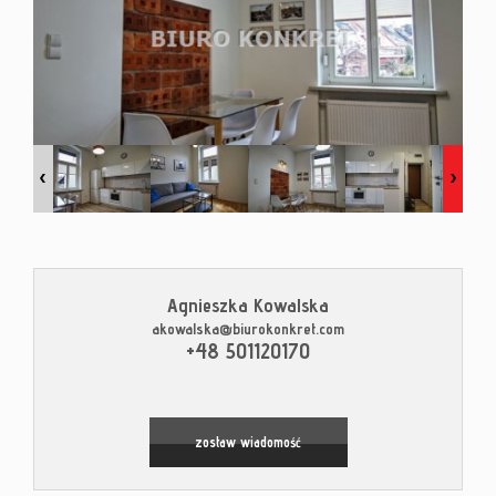
Kontak
Blog
Agnieszka Kowalska
akowalska@biurokonkret.com
Leaflet
|
© MapTiler
©
OpenStreetMap
contributors
+48 501120170
zostaw wiadomość