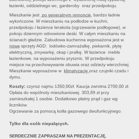
łazienki, oddzielnego wc, garderoby oraz przedpokoju.
Mieszkanie jest
po generalnym remoncie,
bardzo ładnie
wykończone. W mieszkaniu na podłodze w kuchni,
przedpokoju i łazience terakota (ogrzewanie podłogowe), w
pokoju dziennym odnowione deski. W całym mieszkaniu na
ścianach gładzie. Zabudowa kuchenna wyposażona jest w
nowe
sprzęty AGD: lodówko-zamrażalkę, piekarnik, płytę
elektryczną, zmywarkę, okap i pralkę. W łazience meble
łazienkowe, na wyposażeniu prysznic. W przedpokoju
miejsce na przechowywanie obuwia oraz odzieży wierzchniej.
Mieszkanie wyposażone w
klimatyzację
oraz czujniki czadu i
dymu.
Koszty:
czynsz najmu 1350,00zł. Kaucja zwrotna 2700,00 zł.
Opłata do wspólnoty mieszkaniowej 303,89 zł przy
zamieszkałej 1 osobie. Dodatkowo płatny prąd i gaz wg
liczników.
Ogrzewanie za pomocą kotła gazowego dwufunkcyjnego.
Tylko dla osób niepalących.
SERDECZNIE ZAPRASZAM NA PREZENTACJĘ.