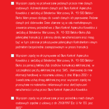
Wyrażam zgodę na przetwarzanie podanych przeze mnie danych
osobowych. Administratorem danych jest Biuro Konkret Agnieszka
Kowalska z siedzibą ul. Bohaterów Warszawy 1A, 43-300 Bielsko-
Biała. Mam prawo dostępu do swoich danych i ich poprawiania. Podanie
danych jest dobrowolne. Dane zbierane są w celu marketingowym,
zawarcia umowy pośrednictwa z Biuro Konkret Agnieszka Kowalska z
siedzibą ul. Bohaterów Warszawy 1A, 43-300 Bielsko-Biała i/lub
potencjalnej transakcji z zakresu obrotu nieruchomościami oraz mogą
być w tym zakresie przekazywane potencjalnym Kontrahentom i innym
podmiotom bezpośrednio zaangażowanym w proces transakcji.
Wyrażam zgodę na otrzymywanie od Biuro Konkret Agnieszka
Kowalska z siedzibą ul. Bohaterów Warszawy 1A, 43-300 Bielsko-
Biała za pomocą telefonu i/lub środków komunikacji elektronicznej, w
szczególności poczty elektronicznej oraz SMS, skierowanej do mnie
informacji handlowej w rozumieniu ustawy z dnia 18 lipca 2002 r. o
świadczeniu usług drogą elektroniczną oraz wyrażam zgodę na
przesyłanie mi materiałów reklamowych oraz ofert/ogłoszeń
nieruchomości i usług przez Biuro Konkret Agnieszka Kowalska
Wyrażam zgodę na przetwarzanie przez pośrednika moich danych
osobowych zgodnie z ustawą z dn. 29.08.1997 (Dz. U. Nr 133, poz.
883).*