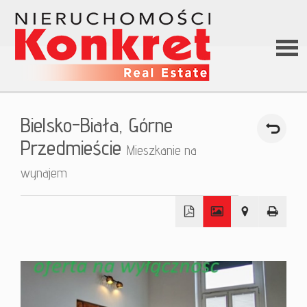
Stron
Bielsko-Biała,
Górne
główn
Przedmieście
Mieszkanie na
wynajem
O firm
Ofert
+
−
Kredy