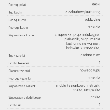
deski
Podłogi pokoi
z zabudową kuchenną
Typ kuchni
oddzielna
Rodzaj kuchni
terakota
Podłoga kuchni
zmywarka, płyta indukcyjna,
Wyposażenie kuchni
piekarnik, okap, meble
kuchenne na wymiar,
lodówko-zamrażalka,
osobno z wc
Typ łazienki
1
Liczba łazienek
nowego typu
Glazura łazienki
terakota
Podłoga łazienki
meble łazienkowe, natrysk,
Wyposażenie łazienki
pralka, umywalka
pralka
Wyposażenie dodatkowe
1
Liczba WC