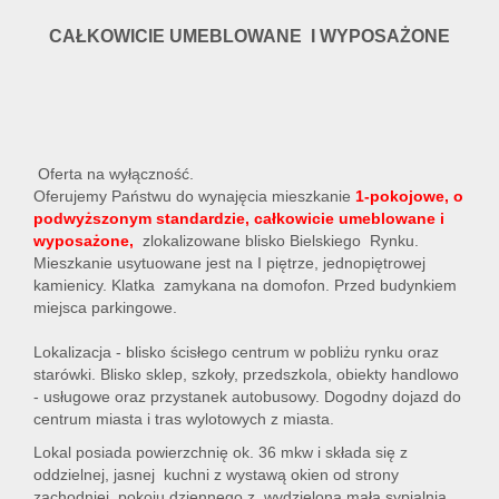
CAŁKOWICIE UMEBLOWANE I WYPOSAŻONE
Oferta na wyłączność.
Oferujemy Państwu do wynajęcia mieszkanie
1-pokojowe, o
podwyższonym standardzie, całkowicie umeblowane i
wyposażone,
zlokalizowane blisko Bielskiego Rynku.
Mieszkanie usytuowane jest na I piętrze, jednopiętrowej
kamienicy. Klatka zamykana na domofon. Przed budynkiem
miejsca parkingowe.
Lokalizacja - blisko ścisłego centrum w pobliżu rynku oraz
starówki. Blisko sklep, szkoły, przedszkola, obiekty handlowo
- usługowe oraz przystanek autobusowy. Dogodny dojazd do
centrum miasta i tras wylotowych z miasta.
Lokal posiada powierzchnię ok. 36 mkw i składa się z
oddzielnej, jasnej kuchni z wystawą okien od strony
zachodniej, pokoju dziennego z wydzieloną małą sypialnią,