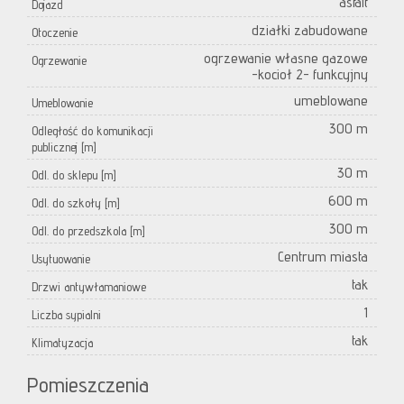
asfalt
Dojazd
działki zabudowane
Otoczenie
ogrzewanie własne gazowe
Ogrzewanie
-kocioł 2- funkcyjny
umeblowane
Umeblowanie
300 m
Odległość do komunikacji
publicznej [m]
30 m
Odl. do sklepu [m]
600 m
Odl. do szkoły [m]
300 m
Odl. do przedszkola [m]
Centrum miasta
Usytuowanie
tak
Drzwi antywłamaniowe
1
Liczba sypialni
tak
Klimatyzacja
Pomieszczenia