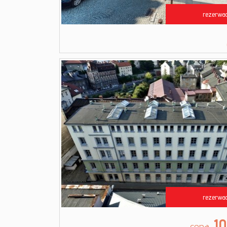
rezerwac
rezerwac
10
cena