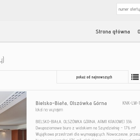
Strona główna
O
y)
pokaż od najnowszych
Bielsko-Biała,
Olszówka Górna
KNK-LW-1
lokal na wynajem
BIELSKO-BIAŁA, OLSZÓWKA GÓRNA, ARMII KRAJOWEJ 336
Dwupoziomowe biuro z widokiem na Szyndzielnię – 176 m²
Wyjątkowa przestrzeń dla wymagających. Nowoczesne, przes