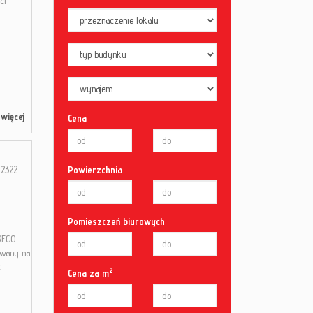
ci
więcej
Cena
2322
Powierzchnia
Pomieszczeń biurowych
REGO
owany na
k
2
Cena za m