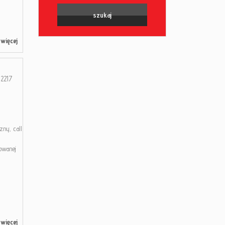
więcej
2217
ny, call
owanej
więcej