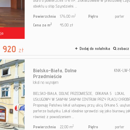
biuro o powierzchni 176 m², zlokalizowane w prestiżowej częś
obiektu u stóp Szyndzielni. ...
2
Powierzchnia
176,00 m
Piętro
parter
2
Cena za m
45,00 zł
ja
 920
zł
Dodaj do notatnika
zobacz 
Bielsko-Biała,
Dolne
KNK-LW-1
Przedmieście
lokal na wynajem
BIELSKO-BIAŁA, DOLNE PRZEDMIEŚCIE, ORKANA 5 LOKAL
USŁUGOWY W SAMYM SAMYM CENTRUM PRZY PLACU CHROB
Proponuję Państwu lokal usługowy przy ulicy Orkana 5, usytu
parterze budynku. Lokal idealnie sprawdzi się jako biurowy ja
również z powodzeniem ...
2
Powierzchnia
22,00 m
Piętro
parter