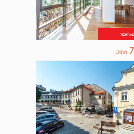
rezerwac
7
cena