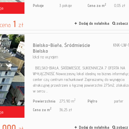
2
Pokoje
3 pokoje
Cena za m
0,05 zł
ja
1
cena
zł
Dodaj do notatnika
zobacz 
Bielsko-Biała,
Śródmieście
KNK-LW-1
Bielsko
lokal na wynajem
BIELSKO-BIAŁA, ŚRÓDMIEŚCIE, SUKIENNICZA 7 OFERTA NA
WYŁĄCZNOŚĆ Nowoczesny lokal idealny na biznes informatycz
center czy centrum rachunkowe! Zapraszamy do wynajęcia
atrakcyjnej przestrzeni o łącznej powierzchni 275m2, zlokaliz
w sercu ...
2
Powierzchnia
275,90 m
Piętro
parter
2
Cena za m
36,25 zł
ja
 000
zł
Dodaj do notatnika
zobacz 