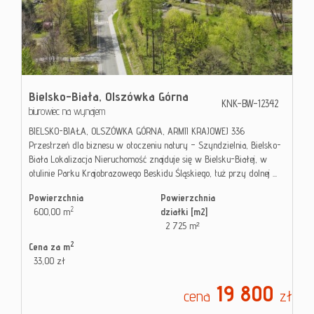
Kontak
Blog
Bielsko-Biała,
Olszówka Górna
KNK-BW-12342
biurowiec na wynajem
BIELSKO-BIAŁA, OLSZÓWKA GÓRNA, ARMII KRAJOWEJ 336
Przestrzeń dla biznesu w otoczeniu natury – Szyndzielnia, Bielsko-
Biała Lokalizacja Nieruchomość znajduje się w Bielsku-Białej, w
otulinie Parku Krajobrazowego Beskidu Śląskiego, tuż przy dolnej ...
Powierzchnia
Powierzchnia
2
600,00 m
działki [m2]
2 725 m²
2
Cena za m
33,00 zł
19 800
cena
zł