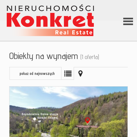
Stron
Obiekty na wynajem
(1 oferta)
główn
pokaż od najnowszych
O firm
Ofert
Kredy