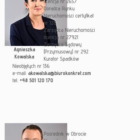
licencja nr 2657
Doradca Rynku
Nieruchomości certyfikat
nr 128
Zarządca Nieruchomości
licencja nr 27921
Zarządca Sądowy
Agnieszka
(Przymusowy) nr 292
Kowalska
Kurator Spadków
Nieobjętych nr 136
e-mail:
akowalska@biurokonkret.com
tel.
+48 501 120 170
Pośrednik w Obrocie