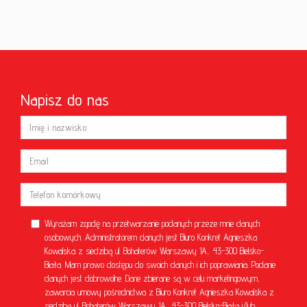
Napisz do nas
Wyrażam zgodę na przetwarzanie podanych przeze mnie danych
osobowych. Administratorem danych jest Biuro Konkret Agnieszka
Kowalska z siedzibą ul. Bohaterów Warszawy 1A, 43-300 Bielsko-
Biała. Mam prawo dostępu do swoich danych i ich poprawiania. Podanie
danych jest dobrowolne. Dane zbierane są w celu marketingowym,
zawarcia umowy pośrednictwa z Biuro Konkret Agnieszka Kowalska z
siedzibą ul. Bohaterów Warszawy 1A, 43-300 Bielsko-Biała i/lub