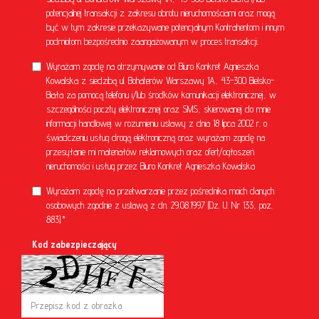
potencjalnej transakcji z zakresu obrotu nieruchomościami oraz mogą
być w tym zakresie przekazywane potencjalnym Kontrahentom i innym
podmiotom bezpośrednio zaangażowanym w proces transakcji.
Wyrażam zgodę na otrzymywanie od Biuro Konkret Agnieszka
Kowalska z siedzibą ul. Bohaterów Warszawy 1A, 43-300 Bielsko-
Biała za pomocą telefonu i/lub środków komunikacji elektronicznej, w
szczególności poczty elektronicznej oraz SMS, skierowanej do mnie
informacji handlowej w rozumieniu ustawy z dnia 18 lipca 2002 r. o
świadczeniu usług drogą elektroniczną oraz wyrażam zgodę na
przesyłanie mi materiałów reklamowych oraz ofert/ogłoszeń
nieruchomości i usług przez Biuro Konkret Agnieszka Kowalska
Wyrażam zgodę na przetwarzanie przez pośrednika moich danych
osobowych zgodnie z ustawą z dn. 29.08.1997 (Dz. U. Nr 133, poz.
883).*
Kod zabezpieczający