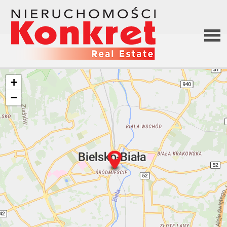
Stron
+
−
główn
O firm
Ofert
Kredy