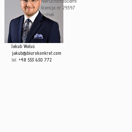
Nieruchomościami
licencja nr 29397
e-mail:
Jakub Waluś
jakub@biurokonkret.com
tel.
+48 533 630 772