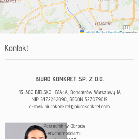
Kontak
Leaflet
|
© MapTiler
©
OpenStreetMap
contributors
Blog
Kontakt
BIURO KONKRET SP. Z O.O.
43-300 BIELSKO- BIAŁA, Bohaterów Warszawy 1A
NIP 5472242090, REGON 527079019
e-mail: biurokonkret@biurokonkret.com
Pośrednik w Obrocie
Nieruchomościami