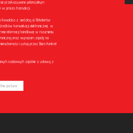
sie przekazywane potencjalnym
w proces transakcji.
Kowalska z siedzibą ul. Bohaterów
środków komunikacji elektronicznej, w
mnie informacji handlowej w rozumieniu
ektroniczną oraz wyrażam zgodę na
eruchomości i usług przez Biuro Konkret
anych osobowych zgodnie z ustawą z