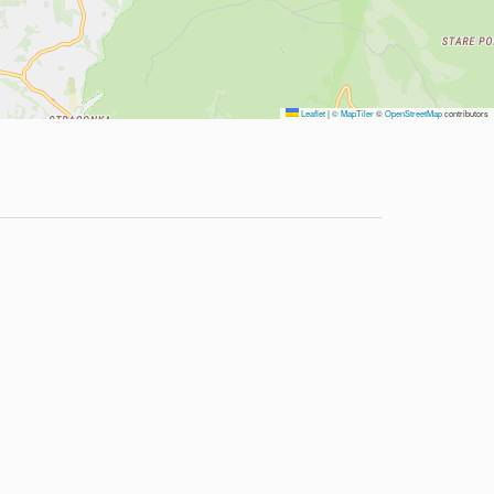
Leaflet
|
© MapTiler
©
OpenStreetMap
contributors