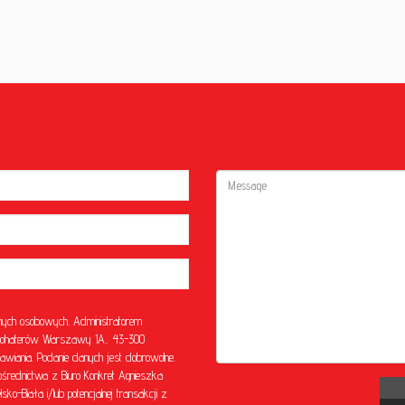
ych osobowych. Administratorem
l. Bohaterów Warszawy 1A, 43-300
awiania. Podanie danych jest dobrowolne.
rednictwa z Biuro Konkret Agnieszka
o-Biała i/lub potencjalnej transakcji z