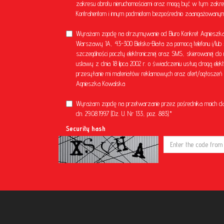
zakresu obrotu nieruchomościami oraz mogą być w tym zakre
Kontrahentom i innym podmiotom bezpośrednio zaangażowanym 
Wyrażam zgodę na otrzymywanie od Biuro Konkret Agnieszka 
Warszawy 1A, 43-300 Bielsko-Biała za pomocą telefonu i/lub 
szczególności poczty elektronicznej oraz SMS, skierowanej do 
ustawy z dnia 18 lipca 2002 r. o świadczeniu usług drogą el
przesyłanie mi materiałów reklamowych oraz ofert/ogłoszeń ni
Agnieszka Kowalska
Wyrażam zgodę na przetwarzanie przez pośrednika moich d
dn. 29.08.1997 (Dz. U. Nr 133, poz. 883).*
Security hash