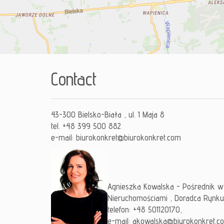
Contact
43-300 Bielsko-Biała , ul. 1 Maja 8
tel. +48 399 500 882
e-mail:
biurokonkret@biurokonkret.com
Agnieszka Kowalska - Pośrednik w
Nieruchomościami , Doradca Rynku
telefon: +48 501120170,
e-mail:
akowalska@biurokonkret.c