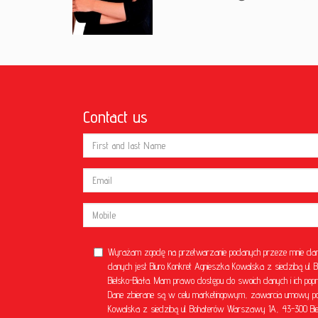
Contact us
Wyrażam zgodę na przetwarzanie podanych przeze mnie dan
danych jest Biuro Konkret Agnieszka Kowalska z siedzibą u
Bielsko-Biała. Mam prawo dostępu do swoich danych i ich popr
Dane zbierane są w celu marketingowym, zawarcia umowy poś
Kowalska z siedzibą ul. Bohaterów Warszawy 1A, 43-300 Bielsk