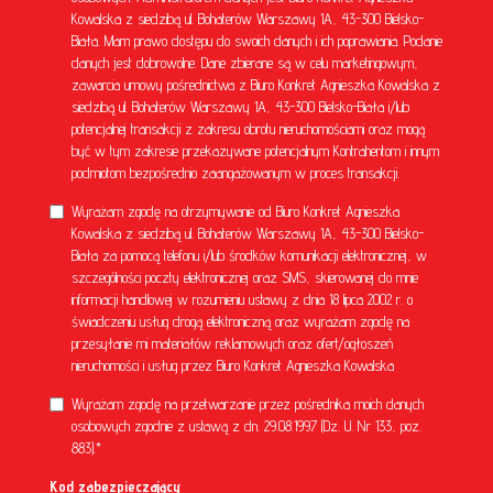
Kowalska z siedzibą ul. Bohaterów Warszawy 1A, 43-300 Bielsko-
Biała. Mam prawo dostępu do swoich danych i ich poprawiania. Podanie
danych jest dobrowolne. Dane zbierane są w celu marketingowym,
zawarcia umowy pośrednictwa z Biuro Konkret Agnieszka Kowalska z
siedzibą ul. Bohaterów Warszawy 1A, 43-300 Bielsko-Biała i/lub
potencjalnej transakcji z zakresu obrotu nieruchomościami oraz mogą
być w tym zakresie przekazywane potencjalnym Kontrahentom i innym
podmiotom bezpośrednio zaangażowanym w proces transakcji.
Wyrażam zgodę na otrzymywanie od Biuro Konkret Agnieszka
Kowalska z siedzibą ul. Bohaterów Warszawy 1A, 43-300 Bielsko-
Biała za pomocą telefonu i/lub środków komunikacji elektronicznej, w
szczególności poczty elektronicznej oraz SMS, skierowanej do mnie
informacji handlowej w rozumieniu ustawy z dnia 18 lipca 2002 r. o
świadczeniu usług drogą elektroniczną oraz wyrażam zgodę na
przesyłanie mi materiałów reklamowych oraz ofert/ogłoszeń
nieruchomości i usług przez Biuro Konkret Agnieszka Kowalska
Wyrażam zgodę na przetwarzanie przez pośrednika moich danych
osobowych zgodnie z ustawą z dn. 29.08.1997 (Dz. U. Nr 133, poz.
883).*
Kod zabezpieczający