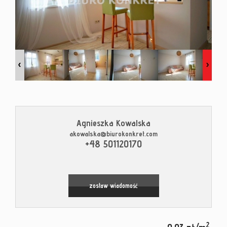
Kontak
Blog
Agnieszka Kowalska
akowalska@biurokonkret.com
Leaflet
|
© MapTiler
©
OpenStreetMap
contributors
+48 501120170
zostaw wiadomość
2