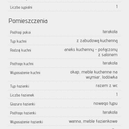
1
Liczba sypialni
Pomieszczenia
terakota
Podłogi pokoi
z zabudową kuchenną
Typ kuchni
aneks kuchenny - połączony
Rodzaj kuchni
z salonem
terakota
Podłoga kuchni
okap, meble kuchenne na
Wyposażenie kuchni
wymiar, lodówka
razem z wc
Typ łazienki
1
Liczba łazienek
nowego typu
Glazura łazienki
terakota
Podłoga łazienki
wanna, meble łazienkowe
Wyposażenie łazienki