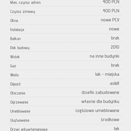
400 PLN
Mies. czynsz admin.
400 PLN
Czynsz zimowy
nowe PCV
Okna
nowe
Instalacje
brak
Balkon
2010
Rok budowy
na inne budynki
Widok
brak
Gaz
tak - miejska
Woda
asfalt
Dojazd
działki zabudowane
Otoczenie
własne dla budynku
Ogrzewanie
częściowo umeblowane
Umeblowanie
środkowe
Usytuowanie
tak
Drzwi antywłamaniowe