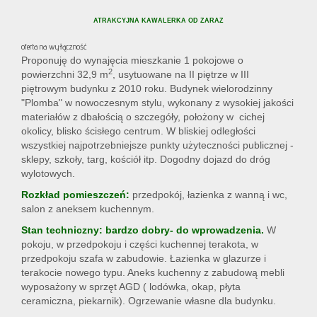
ATRAKCYJNA KAWALERKA OD ZARAZ
oferta na wyłączność
Proponuję do wynajęcia mieszkanie 1 pokojowe o
2
powierzchni 32,9 m
, usytuowane na II piętrze w III
piętrowym budynku z 2010 roku. Budynek wielorodzinny
"Plomba" w nowoczesnym stylu, wykonany z wysokiej jakości
materiałów z dbałością o szczegóły, położony w cichej
okolicy, blisko ścisłego centrum. W bliskiej odległości
wszystkiej najpotrzebniejsze punkty użyteczności publicznej -
sklepy, szkoły, targ, kościół itp. Dogodny dojazd do dróg
wylotowych.
Rozkład pomieszczeń:
przedpokój, łazienka z wanną i wc,
salon z aneksem kuchennym.
Stan techniczny: bardzo dobry- do wprowadzenia.
W
pokoju, w przedpokoju i części kuchennej terakota, w
przedpokoju szafa w zabudowie. Łazienka w glazurze i
terakocie nowego typu. Aneks kuchenny z zabudową mebli
wyposażony w sprzęt AGD ( lodówka, okap, płyta
ceramiczna, piekarnik). Ogrzewanie własne dla budynku.