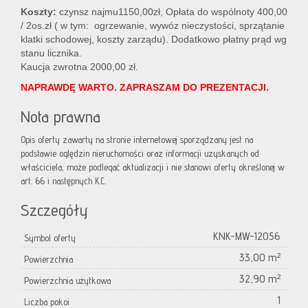
Koszty:
czynsz najmu1150,00zł, Opłata do wspólnoty 400,00
/ 2os.zł ( w tym: ogrzewanie, wywóz nieczystości, sprzątanie
klatki schodowej, koszty zarządu). Dodatkowo płatny prąd wg
stanu licznika.
Kaucja zwrotna 2000,00 zł.
NAPRAWDĘ WARTO. ZAPRASZAM DO PREZENTACJI.
Nota prawna
Opis oferty zawarty na stronie internetowej sporządzany jest na
podstawie oględzin nieruchomości oraz informacji uzyskanych od
właściciela, może podlegać aktualizacji i nie stanowi oferty określonej w
art. 66 i następnych K.C.
Szczegóły
KNK-MW-12056
Symbol oferty
33,00 m²
Powierzchnia
32,90 m²
Powierzchnia użytkowa
1
Liczba pokoi