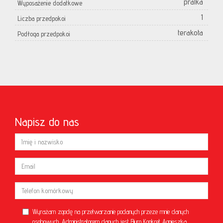
pralka
Wyposażenie dodatkowe
1
Liczba przedpokoi
terakota
Podłoga przedpokoi
Napisz do nas
Wyrażam zgodę na przetwarzanie podanych przeze mnie danych
osobowych. Administratorem danych jest Biuro Konkret Agnieszka