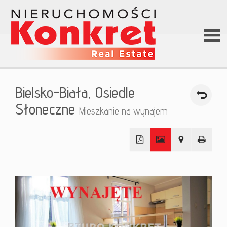
Stron
Bielsko-Biała,
Osiedle
główn
Słoneczne
Mieszkanie na wynajem
O firm
+
Ofert
−
Kredy