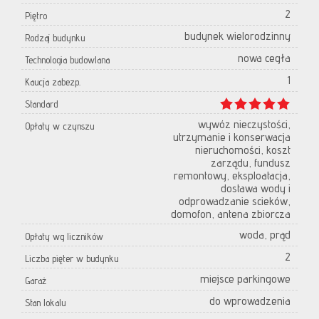
2
Piętro
budynek wielorodzinny
Rodzaj budynku
nowa cegła
Technologia budowlana
1
Kaucja zabezp.
Standard
wywóz nieczystości,
Opłaty w czynszu
utrzymanie i konserwacja
nieruchomości, koszt
zarządu, fundusz
remontowy, eksploatacja,
dostawa wody i
odprowadzanie scieków,
domofon, antena zbiorcza
woda, prąd
Opłaty wg liczników
2
Liczba pięter w budynku
miejsce parkingowe
Garaż
do wprowadzenia
Stan lokalu