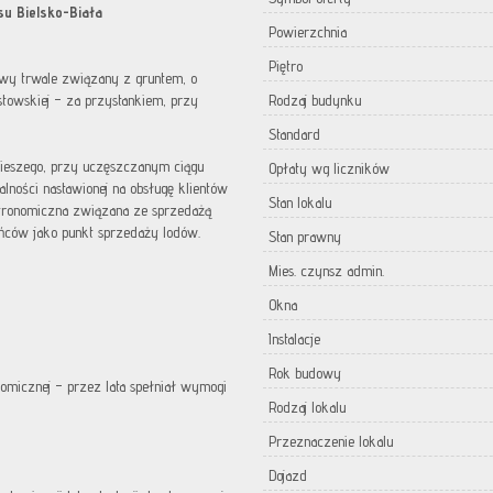
su Bielsko-Biała
Powierzchnia
Piętro
wy trwale związany z gruntem, o
astowskiej – za przystankiem, przy
Rodzaj budynku
Standard
pieszego, przy uczęszczanym ciągu
Opłaty wg liczników
alności nastawionej na obsługę klientów
Stan lokalu
astronomiczna związana ze sprzedażą
ańców jako punkt sprzedaży lodów.
Stan prawny
Mies. czynsz admin.
Okna
Instalacje
Rok budowy
omicznej – przez lata spełniał wymogi
Rodzaj lokalu
Przeznaczenie lokalu
Dojazd