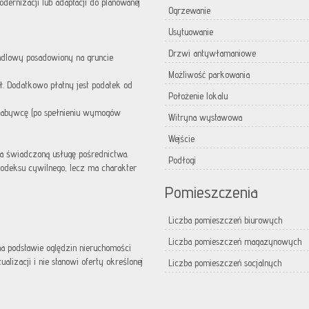
ernizacji lub adaptacji do planowanej
Ogrzewanie
Usytuowanie
Drzwi antywłamaniowe
ndlowy posadowiony na gruncie
Możliwość parkowania
ł. Dodatkowo płatny jest podatek od
Położenie lokalu
 nabywcę (po spełnieniu wymogów
Witryna wystawowa
Wejście
a świadczoną usługę pośrednictwa.
Podłogi
 Kodeksu cywilnego, lecz ma charakter
Pomieszczenia
Liczba pomieszczeń biurowych
Liczba pomieszczeń magazynowych
 na podstawie oględzin nieruchomości
lizacji i nie stanowi oferty określonej
Liczba pomieszczeń socjalnych