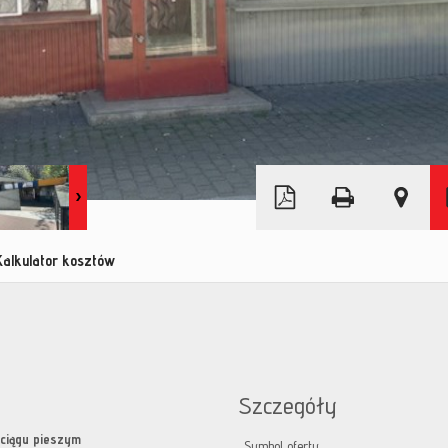
Leaflet
|
© MapTiler
©
OpenStreetMap
Kalkulator kosztów
Szczegóły
ciągu pieszym
Symbol oferty