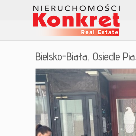
Bielsko-Biała,
Osiedle Pi
+
−