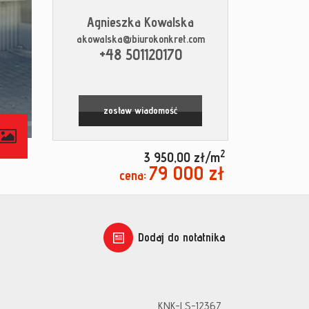
Agnieszka Kowalska
akowalska@biurokonkret.com
+48 501120170
zostaw wiadomość
contributors
2
3 950,00 zł/m
79 000 zł
cena:
Dodaj do notatnika
KNK-LS-12367