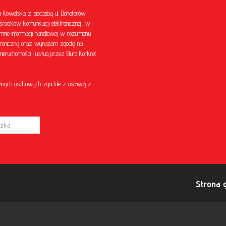
Kowalska z siedzibą ul. Bohaterów
środków komunikacji elektronicznej, w
mnie informacji handlowej w rozumieniu
ektroniczną oraz wyrażam zgodę na
eruchomości i usług przez Biuro Konkret
anych osobowych zgodnie z ustawą z
Strona 