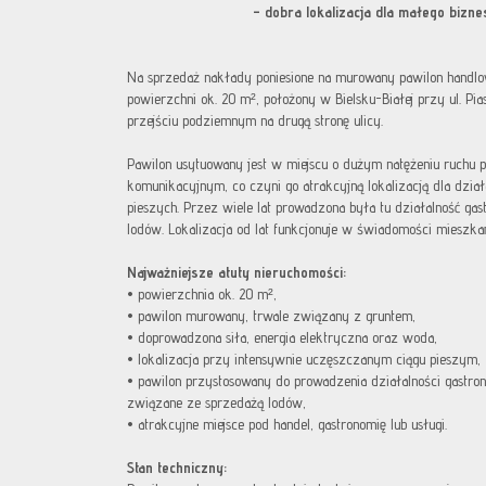
– dobra lokalizacja dla małego bizne
Na sprzedaż nakłady poniesione na murowany pawilon handlo
powierzchni ok. 20 m², położony w Bielsku-Białej przy ul. Pi
przejściu podziemnym na drugą stronę ulicy.
Pawilon usytuowany jest w miejscu o dużym natężeniu ruchu 
komunikacyjnym, co czyni go atrakcyjną lokalizacją dla dział
pieszych. Przez wiele lat prowadzona była tu działalność g
lodów. Lokalizacja od lat funkcjonuje w świadomości mieszk
Najważniejsze atuty nieruchomości:
• powierzchnia ok. 20 m²,
• pawilon murowany, trwale związany z gruntem,
• doprowadzona siła, energia elektryczna oraz woda,
• lokalizacja przy intensywnie uczęszczanym ciągu pieszym,
• pawilon przystosowany do prowadzenia działalności gastron
związane ze sprzedażą lodów,
• atrakcyjne miejsce pod handel, gastronomię lub usługi.
Stan techniczny: