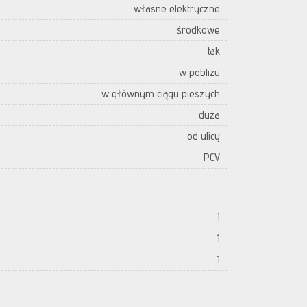
własne elektryczne
środkowe
tak
w pobliżu
w głównym ciągu pieszych
duża
od ulicy
PCV
1
1
1