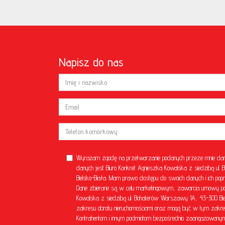
Napisz do nas
Wyrażam zgodę na przetwarzanie podanych przeze mnie dan
danych jest Biuro Konkret Agnieszka Kowalska z siedzibą u
Bielsko-Biała. Mam prawo dostępu do swoich danych i ich popr
Dane zbierane są w celu marketingowym, zawarcia umowy poś
Kowalska z siedzibą ul. Bohaterów Warszawy 1A, 43-300 Bielsk
zakresu obrotu nieruchomościami oraz mogą być w tym zakre
Kontrahentom i innym podmiotom bezpośrednio zaangażowanym 