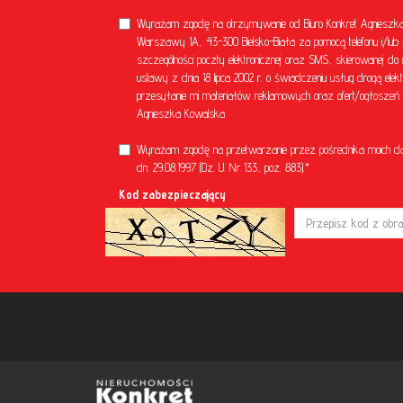
Wyrażam zgodę na otrzymywanie od Biuro Konkret Agnieszka 
Warszawy 1A, 43-300 Bielsko-Biała za pomocą telefonu i/lub 
szczególności poczty elektronicznej oraz SMS, skierowanej do 
ustawy z dnia 18 lipca 2002 r. o świadczeniu usług drogą el
przesyłanie mi materiałów reklamowych oraz ofert/ogłoszeń ni
Agnieszka Kowalska
Wyrażam zgodę na przetwarzanie przez pośrednika moich d
dn. 29.08.1997 (Dz. U. Nr 133, poz. 883).*
Kod zabezpieczający