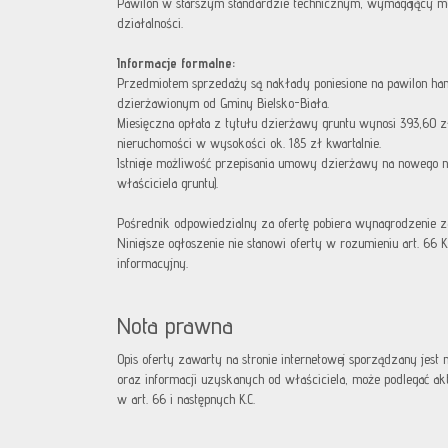
Pawilon w starszym standardzie technicznym, wymagający mod
działalności.
Informacje formalne:
Przedmiotem sprzedaży są nakłady poniesione na pawilon ha
dzierżawionym od Gminy Bielsko-Biała.
Miesięczna opłata z tytułu dzierżawy gruntu wynosi 393,60 z
nieruchomości w wysokości ok. 185 zł kwartalnie.
Istnieje możliwość przepisania umowy dzierżawy na nowego
właściciela gruntu).
Pośrednik odpowiedzialny za ofertę pobiera wynagrodzenie z
Niniejsze ogłoszenie nie stanowi oferty w rozumieniu art. 66
informacyjny.
Nota prawna
Opis oferty zawarty na stronie internetowej sporządzany jest
oraz informacji uzyskanych od właściciela, może podlegać aktua
w art. 66 i następnych K.C.