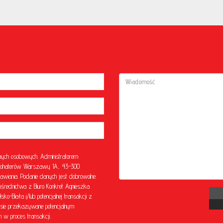
ych osobowych. Administratorem
l. Bohaterów Warszawy 1A, 43-300
awiania. Podanie danych jest dobrowolne.
rednictwa z Biuro Konkret Agnieszka
o-Biała i/lub potencjalnej transakcji z
sie przekazywane potencjalnym
w proces transakcji.