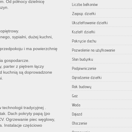
.m. Od północy dzielnicę
Liczba balkonów
szyn.
Zagosp. działki
Ukształtowanie działki
nopiętrowy.
Kształt działki
nego, sypialni, dużej kuchni,
Pokrycie dachu
 i przedpokoju i ma powierzchnię
Pozwolenie na użytkowanie
Stan budynku
nia gospodarcze.
 parter z piętrem łączy
Podpiwniczenie
nad kuchnią są doprowadzone
Ogrodzenie działki
i.
Rok budowy
Gaz
Woda
technologii tradycyjnej .
tak. Dach pokryty papą (po
Dojazd
PCV. Ogrzewanie piec węglowy,
Otoczenie
. Instalacje częściowo