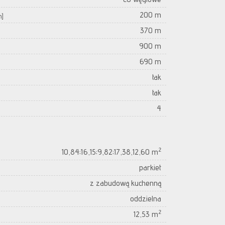
200 m
m]
370 m
900 m
690 m
tak
tak
4
2
10,84;16,15;9,82;17,38,12,60 m
parkiet
z zabudową kuchenną
oddzielna
2
12,53 m