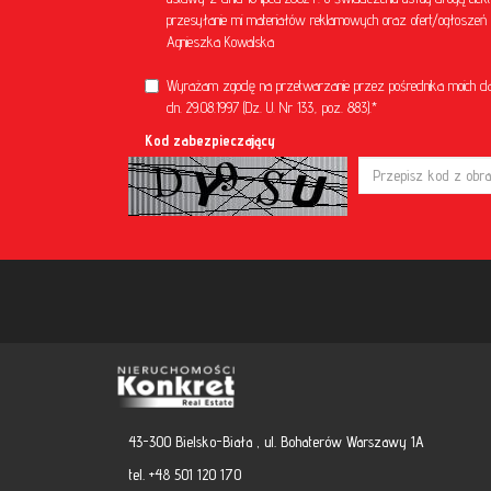
przesyłanie mi materiałów reklamowych oraz ofert/ogłoszeń ni
Agnieszka Kowalska
Wyrażam zgodę na przetwarzanie przez pośrednika moich d
dn. 29.08.1997 (Dz. U. Nr 133, poz. 883).*
Kod zabezpieczający
43-300 Bielsko-Biała , ul. Bohaterów Warszawy 1A
tel. +48 501 120 170