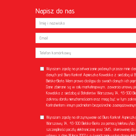
Napisz do nas
Wyrażam zgodę na przetwarzanie podanych przeze mnie dan
danych jest Biuro Konkret Agnieszka Kowalska z siedzibą u
Bielsko-Biała. Mam prawo dostępu do swoich danych i ich popr
Dane zbierane są w celu marketingowym, zawarcia umowy poś
Kowalska z siedzibą ul. Bohaterów Warszawy 1A, 43-300 Bielsk
zakresu obrotu nieruchomościami oraz mogą być w tym zakre
Kontrahentom i innym podmiotom bezpośrednio zaangażowanym 
Wyrażam zgodę na otrzymywanie od Biuro Konkret Agnieszka 
Warszawy 1A, 43-300 Bielsko-Biała za pomocą telefonu i/lub 
szczególności poczty elektronicznej oraz SMS, skierowanej do 
ustawy z dnia 18 lipca 2002 r. o świadczeniu usług drogą el