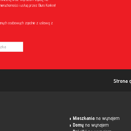
eruchomości i usług przez Biuro Konkret
anych osobowych zgodnie z ustawą z
Strona 
Mieszkania
na wynajem
Domy
na wynajem