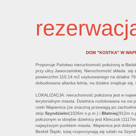
rezerwacja
DOM "KOSTKA" W WAPI
Proponuje Państwu nieruchomość położoną w Bielsku
przy ulicy Jaworzańskiej. Nieruchomość składa się
powierzchni 110,14 m2 usytuowanego na działce 7
dobudowana altanka letnia, na działce znajduje się
LOKALIZACJA: nieruchomość położona jest w najwię
terytorialnym miasta. Dzielnica rozlokowana na osi 
rzeki Wapienica (ze znaczną przewagą po zachodniej
stóp
Szyndzielni
(1026m n.p.m.) i
Błatniej
(912m n.
położonym w obrębie dzielnicy jest Klimczok (1117m 
najwyższym punktem miasta. Wapienica jest dobrym
Beskid Śląski, tutaj rozpoczynają się szlaki na Szynd