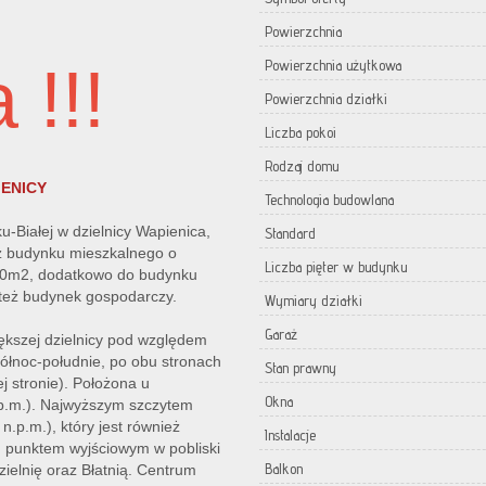
Powierzchnia
 !!!
Powierzchnia użytkowa
Powierzchnia działki
Liczba pokoi
Rodzaj domu
ENICY
Technologia budowlana
-Białej w dzielnicy Wapienica,
Standard
 z budynku mieszkalnego o
Liczba pięter w budynku
60m2, dodatkowo do budynku
, też budynek gospodarczy.
Wymiary działki
Garaż
kszej dzielnicy pod względem
północ-południe, po obu stronach
Stan prawny
 stronie). Położona u
Okna
p.m.). Najwyższym szczytem
n.p.m.), który jest również
Instalacje
 punktem wyjściowym w pobliski
Balkon
zielnię oraz Błatnią. Centrum