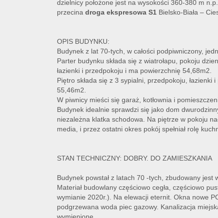
dzielnicy położone jest na wysokości 360-380 m n.p
przecina
droga ekspresowa S1
Bielsko-Biała – Cie
OPIS BUDYNKU:
Budynek z lat 70-tych, w całości podpiwniczony, jed
Parter budynku składa się z wiatrołapu, pokoju dzien
łazienki i przedpokoju i ma powierzchnię 54,68m2.
Piętro składa się z 3 sypialni, przedpokoju, łazienki
55,46m2.
W piwnicy mieści się garaż, kotłownia i pomieszcze
Budynek idealnie sprawdzi się jako dom dwurodzinny,
niezależna klatka schodowa. Na piętrze w pokoju 
media, i przez ostatni okres pokój spełniał rolę kuchn
STAN TECHNICZNY: DOBRY. DO ZAMIESZKANIA
Budynek powstał z latach 70 -tych, zbudowany jest w 
Materiał budowlany częściowo cegła, częściowo pus
wymianie 2020r.). Na elewacji eternit. Okna nowe 
podgrzewana woda piec gazowy. Kanalizacja miejska
wymienione.