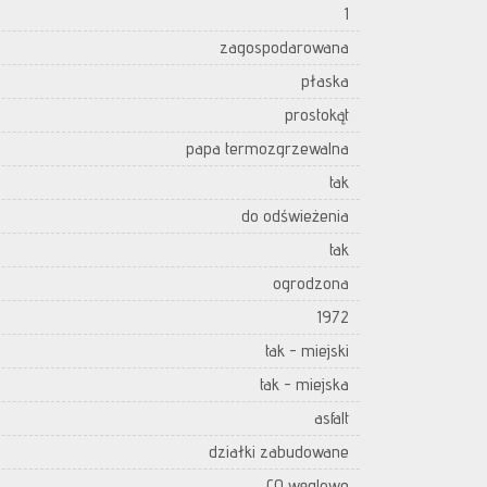
1
zagospodarowana
płaska
prostokąt
papa termozgrzewalna
tak
do odświeżenia
tak
ogrodzona
1972
tak - miejski
tak - miejska
asfalt
działki zabudowane
CO węglowe