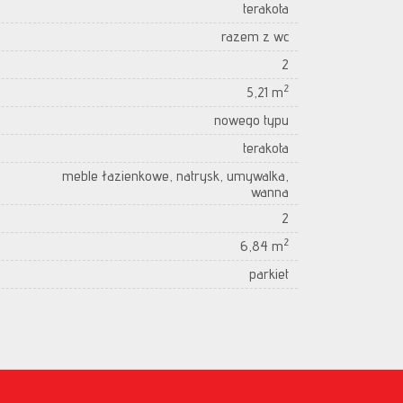
terakota
razem z wc
2
2
5,21 m
nowego typu
terakota
meble łazienkowe, natrysk, umywalka,
wanna
2
2
6,84 m
parkiet