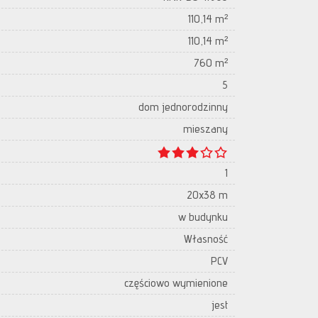
110,14 m²
110,14 m²
760 m²
5
dom jednorodzinny
mieszany
1
20x38 m
w budynku
Własność
PCV
częściowo wymienione
jest