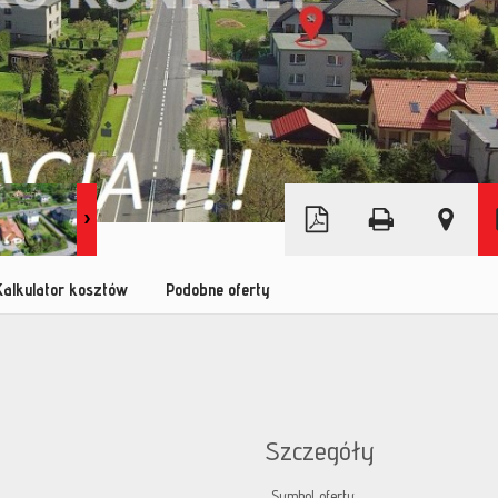
Leaflet
|
© MapTiler
©
OpenStreetMap
Kalkulator kosztów
Podobne oferty
Szczegóły
Symbol oferty