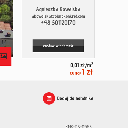
Agnieszka Kowalska
akowalska@biurokonkret.com
+48 501120170
zostaw wiadomość
contributors
2
0,01 zł/m
1 zł
cena:
Dodaj do notatnika
KNK-DS-11965