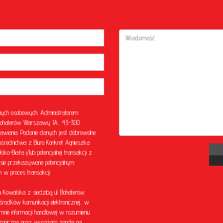
ych osobowych. Administratorem
l. Bohaterów Warszawy 1A, 43-300
awiania. Podanie danych jest dobrowolne.
rednictwa z Biuro Konkret Agnieszka
o-Biała i/lub potencjalnej transakcji z
sie przekazywane potencjalnym
w proces transakcji.
Kowalska z siedzibą ul. Bohaterów
środków komunikacji elektronicznej, w
mnie informacji handlowej w rozumieniu
ektroniczną oraz wyrażam zgodę na