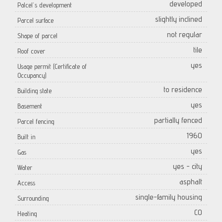
developed
Palcel`s development
slightly inclined
Parcel surface
not regular
Shape of parcel
tile
Roof cover
yes
Usage permit (Certificate of
Occupancy)
to residence
Building state
yes
Basement
partially fenced
Parcel fencing
1960
Built in
yes
Gas
yes - city
Water
asphalt
Access
single-family housing
Surrounding
CO
Heating