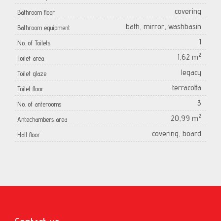
covering
Bathroom floor
bath, mirror, washbasin
Bathroom equipment
1
No. of Toilets
2
1,62 m
Toilet area
legacy
Toilet glaze
terracotta
Toilet floor
3
No. of anterooms
2
20,99 m
Antechambers area
covering, board
Hall floor