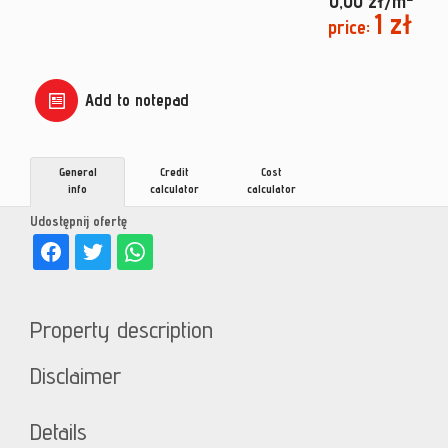
0,00 zł/m
1 zł
price:
Add to notepad
General
Credit
Cost
info
calculator
calculator
Udostępnij ofertę
Property description
Disclaimer
Details