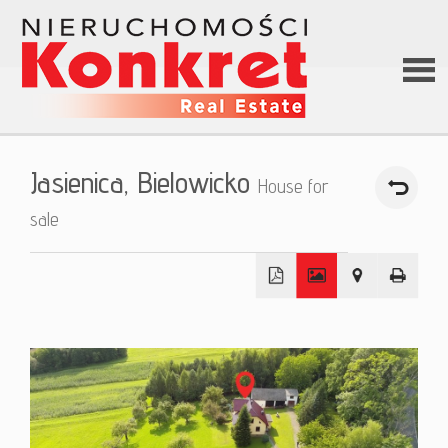
Hom
Jasienica,
Bielowicko
House for
Abou
sale
us
+
Offer
−
Loan