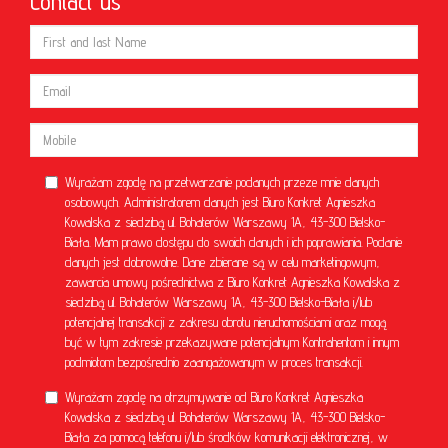
Contact us
Wyrażam zgodę na przetwarzanie podanych przeze mnie danych
osobowych. Administratorem danych jest Biuro Konkret Agnieszka
Kowalska z siedzibą ul. Bohaterów Warszawy 1A, 43-300 Bielsko-
Biała. Mam prawo dostępu do swoich danych i ich poprawiania. Podanie
danych jest dobrowolne. Dane zbierane są w celu marketingowym,
zawarcia umowy pośrednictwa z Biuro Konkret Agnieszka Kowalska z
siedzibą ul. Bohaterów Warszawy 1A, 43-300 Bielsko-Biała i/lub
potencjalnej transakcji z zakresu obrotu nieruchomościami oraz mogą
być w tym zakresie przekazywane potencjalnym Kontrahentom i innym
podmiotom bezpośrednio zaangażowanym w proces transakcji.
Wyrażam zgodę na otrzymywanie od Biuro Konkret Agnieszka
Kowalska z siedzibą ul. Bohaterów Warszawy 1A, 43-300 Bielsko-
Biała za pomocą telefonu i/lub środków komunikacji elektronicznej, w