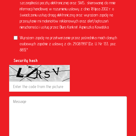
szczególności poczty elektronicznej oraz SMS, skierowanej do mnie
informacji handlowej w rozumieniu ustawy z dnia 18 lipca 2002 r. o
świadczeniu usług drogą elektroniczną oraz wyrażam zgodę na
przesyłanie mi materiałów reklamowych oraz ofert/ogłoszeń
nieruchomości i usług przez Biuro Konkret Agnieszka Kowalska
Wyrażam zgodę na przetwarzanie przez pośrednika moich danych
osobowych zgodnie z ustawą z dn. 29.08.1997 (Dz. U. Nr 133, poz.
883).*
Security hash