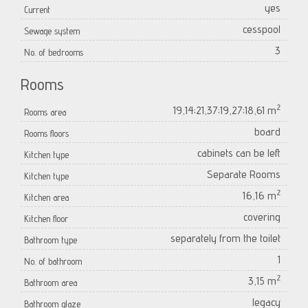
yes
Current
cesspool
Sewage system
3
No. of bedrooms
Rooms
2
19,14;21,37;19,27;18,61 m
Rooms area
board
Rooms floors
cabinets can be left
Kitchen type
Separate Rooms
Kitchen type
2
16,16 m
Kitchen area
covering
Kitchen floor
separately from the toilet
Bathroom type
1
No. of bathroom
2
3,15 m
Bathroom area
legacy
Bathroom glaze