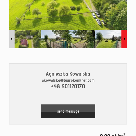
Contac
Blog
Agnieszka Kowalska
akowalska@biurokonkret.com
Leaflet
|
© MapTiler
©
OpenStreetMap
contributors
+48 501120170
send message
2