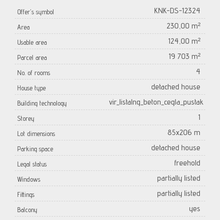
KNK-DS-12324
Offer's symbol
230,00 m²
Area
124,00 m²
Usable area
19 703 m²
Parcel area
4
No. of rooms
detached house
House type
vir_listalng_beton_cegla_pustak
Building technology
1
Storey
85x206 m
Lot dimensions
detached house
Parking space
freehold
Legal status
partially listed
Windows
partially listed
Fittings
yes
Balcony