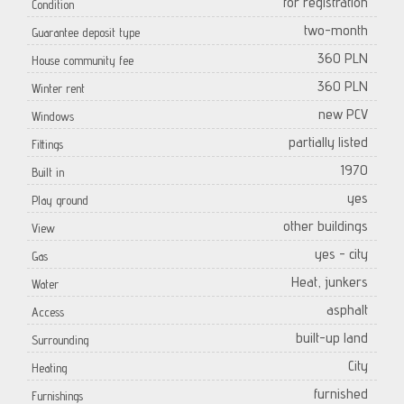
for registration
Condition
two-month
Guarantee deposit type
360 PLN
House community fee
360 PLN
Winter rent
new PCV
Windows
partially listed
Fittings
1970
Built in
yes
Play ground
other buildings
View
yes - city
Gas
Heat, junkers
Water
asphalt
Access
built-up land
Surrounding
City
Heating
furnished
Furnishings