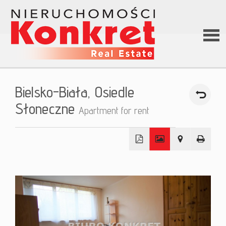
Hom
Bielsko-Biała,
Osiedle
Abou
Słoneczne
Apartment for rent
us
+
Offer
−
Loan