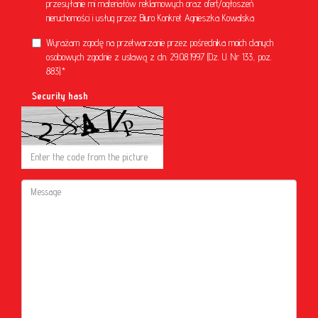
przesyłanie mi materiałów reklamowych oraz ofert/ogłoszeń
nieruchomości i usług przez Biuro Konkret Agnieszka Kowalska
Wyrażam zgodę na przetwarzanie przez pośrednika moich danych
osobowych zgodnie z ustawą z dn. 29.08.1997 (Dz. U. Nr 133, poz.
883).*
Security hash