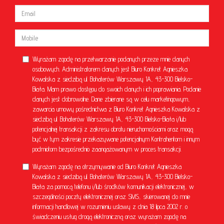
Wyrażam zgodę na przetwarzanie podanych przeze mnie danych
osobowych. Administratorem danych jest Biuro Konkret Agnieszka
Kowalska z siedzibą ul. Bohaterów Warszawy 1A, 43-300 Bielsko-
Biała. Mam prawo dostępu do swoich danych i ich poprawiania. Podanie
danych jest dobrowolne. Dane zbierane są w celu marketingowym,
zawarcia umowy pośrednictwa z Biuro Konkret Agnieszka Kowalska z
siedzibą ul. Bohaterów Warszawy 1A, 43-300 Bielsko-Biała i/lub
potencjalnej transakcji z zakresu obrotu nieruchomościami oraz mogą
być w tym zakresie przekazywane potencjalnym Kontrahentom i innym
podmiotom bezpośrednio zaangażowanym w proces transakcji.
Wyrażam zgodę na otrzymywanie od Biuro Konkret Agnieszka
Kowalska z siedzibą ul. Bohaterów Warszawy 1A, 43-300 Bielsko-
Biała za pomocą telefonu i/lub środków komunikacji elektronicznej, w
szczególności poczty elektronicznej oraz SMS, skierowanej do mnie
informacji handlowej w rozumieniu ustawy z dnia 18 lipca 2002 r. o
świadczeniu usług drogą elektroniczną oraz wyrażam zgodę na