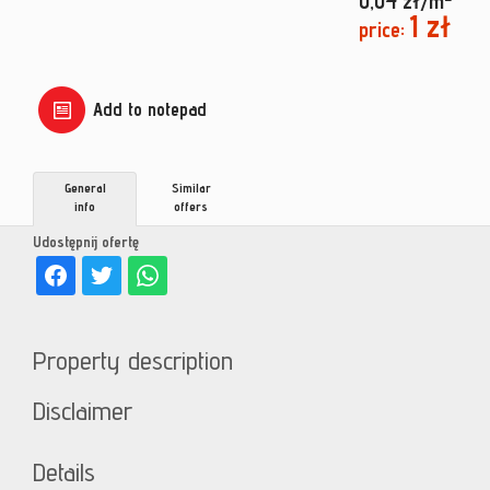
0,04 zł/m
1 zł
price:
Add to notepad
General
Similar
info
offers
Udostępnij ofertę
Property description
Disclaimer
Details