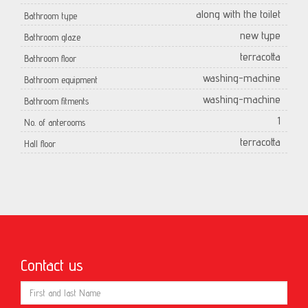
along with the toilet
Bathroom type
new type
Bathroom glaze
terracotta
Bathroom floor
washing-machine
Bathroom equipment
washing-machine
Bathroom fitments
1
No. of anterooms
terracotta
Hall floor
Contact us