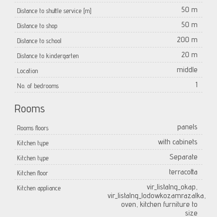
50 m
Distance to shuttle service [m]
50 m
Distance to shop
200 m
Distance to school
20 m
Distance to kindergarten
middle
Location
1
No. of bedrooms
Rooms
panels
Rooms floors
with cabinets
Kitchen type
Separate
Kitchen type
terracotta
Kitchen floor
vir_listalng_okap,
Kitchen appliance
vir_listalng_lodowkozamrazalka,
oven, kitchen furniture to
size