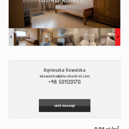
Contac
Blog
Agnieszka Kowalska
akowalska@biurokonkret.com
Leaflet
|
© MapTiler
©
OpenStreetMap
contributors
+48 501120170
send message
2