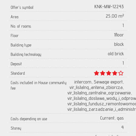
KNK-MW-12243
Offer's symbol
25,00 m²
Area
1
No. of rooms
1floor
Floor
block
Building type
old brick
Building technology
1
Deposit
Standard
intercom, Sewage export,
Costs included in House community
vir_listalng_antena_zbiorcza,
fee
vir_listalng_centralne_ogrzewanie,
vir_listalng_dostawa_wody_i_odpro
vir_listalng_fundusz_remontowomo
vir_listalng_zarzadzanie_i_administr
Current, gas
Costs depending on use
4
Storey