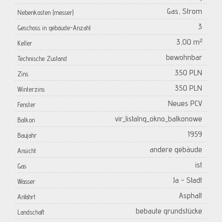
Gas, Strom
Nebenkosten (messer)
3
Geschoss in gebäude-Anzahl
3,00 m²
Keller
bewohnbar
Technische Zustand
350 PLN
Zins
350 PLN
Winterzins
Neues PCV
Fenster
vir_listalng_okno_balkonowe
Balkon
1959
Baujahr
andere gebäude
Ansicht
ist
Gas
Ja - Stadt
Wasser
Asphalt
Anfahrt
bebaute grundstücke
Landschaft