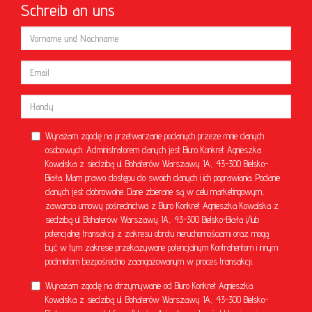
Schreib an uns
Wyrażam zgodę na przetwarzanie podanych przeze mnie danych
osobowych. Administratorem danych jest Biuro Konkret Agnieszka
Kowalska z siedzibą ul. Bohaterów Warszawy 1A, 43-300 Bielsko-
Biała. Mam prawo dostępu do swoich danych i ich poprawiania. Podanie
danych jest dobrowolne. Dane zbierane są w celu marketingowym,
zawarcia umowy pośrednictwa z Biuro Konkret Agnieszka Kowalska z
siedzibą ul. Bohaterów Warszawy 1A, 43-300 Bielsko-Biała i/lub
potencjalnej transakcji z zakresu obrotu nieruchomościami oraz mogą
być w tym zakresie przekazywane potencjalnym Kontrahentom i innym
podmiotom bezpośrednio zaangażowanym w proces transakcji.
Wyrażam zgodę na otrzymywanie od Biuro Konkret Agnieszka
Kowalska z siedzibą ul. Bohaterów Warszawy 1A, 43-300 Bielsko-