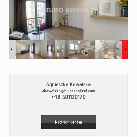
Kontak
Blog
Agnieszka Kowalska
akowalska@biurokonkret.com
Leaflet
|
© MapTiler
©
OpenStreetMap
contributors
+48 501120170
Nachricht senden