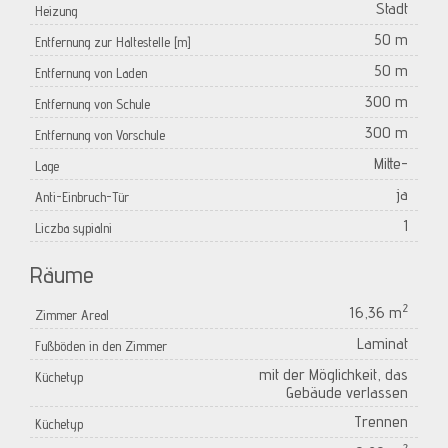
Stadt
Heizung
50 m
Entfernung zur Haltestelle [m]
50 m
Entfernung von Laden
300 m
Entfernung von Schule
300 m
Entfernung von Vorschule
Mitte-
Lage
ja
Anti-Einbruch-Tür
1
Liczba sypialni
Räume
2
16,36 m
Zimmer Areal
Laminat
Fußböden in den Zimmer
mit der Möglichkeit, das
Küchetyp
Gebäude verlassen
Trennen
Küchetyp
2