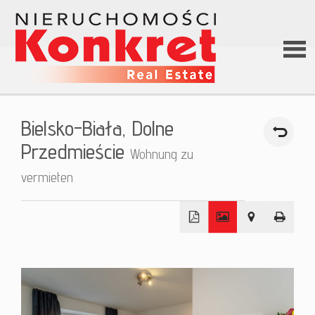
Hom
Bielsko-Biała,
Dolne
Über
Przedmieście
Wohnung zu
vermieten
uns
Angeb
+
−
Darle