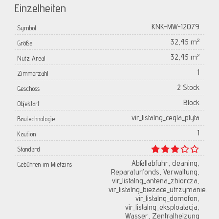
Einzelheiten
KNK-MW-12079
Symbol
32,45 m²
Größe
32,45 m²
Nutz Areal
1
Zimmerzahl
2 Stock
Geschoss
Block
Objektart
vir_listalng_cegla_plyta
Bautechnologie
1
Kaution
Standard
Abfallabfuhr, cleaning,
Gebühren im Mietzins
Reparaturfonds, Verwaltung,
vir_listalng_antena_zbiorcza,
vir_listalng_biezace_utrzymanie,
vir_listalng_domofon,
vir_listalng_eksploatacja,
Wasser, Zentralheizung