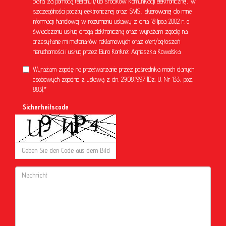
Biała za pomocą telefonu i/lub środków komunikacji elektronicznej, w
szczególności poczty elektronicznej oraz SMS, skierowanej do mnie
informacji handlowej w rozumieniu ustawy z dnia 18 lipca 2002 r. o
świadczeniu usług drogą elektroniczną oraz wyrażam zgodę na
przesyłanie mi materiałów reklamowych oraz ofert/ogłoszeń
nieruchomości i usług przez Biuro Konkret Agnieszka Kowalska
Wyrażam zgodę na przetwarzanie przez pośrednika moich danych
osobowych zgodnie z ustawą z dn. 29.08.1997 (Dz. U. Nr 133, poz.
883).*
Sicherheitscode