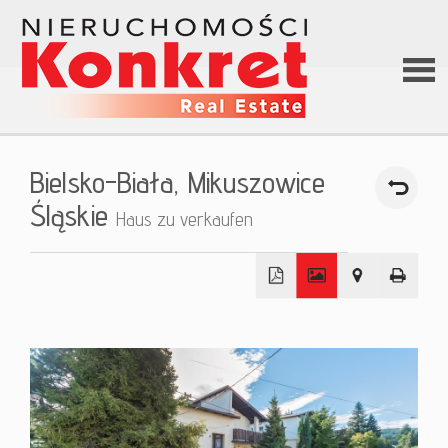
Hom
Bielsko-Biała,
Mikuszowice
Über
Śląskie
Haus zu verkaufen
uns
+
Angeb
−
Darle