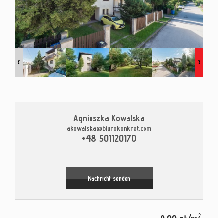
Kontak
Blog
Agnieszka Kowalska
akowalska@biurokonkret.com
Leaflet
|
© MapTiler
©
OpenStreetMap
contributors
+48 501120170
Nachricht senden
2