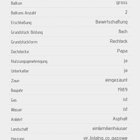
gross
Balkon
2
Balkons Anzahl
Bewirtschaftung
Erschließung
flach
Grundstück Bildung
Rechteck
Grundstückform
Papa
Dachdecke
ja
Nutzungsgenehmigung
ja
Unterkeller
eingezäunt
Zaun
1989
Baujahr
ist
Gas
ist
Wasser
Asphalt
Anfahrt
einfamilienhäuser
Landschaft
vir_listalng_co_gazowe
Heizung