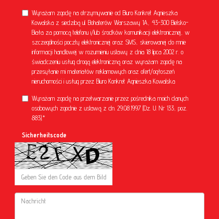
Wyrażam zgodę na otrzymywanie od Biuro Konkret Agnieszka
Kowalska z siedzibą ul. Bohaterów Warszawy 1A, 43-300 Bielsko-
Biała za pomocą telefonu i/lub środków komunikacji elektronicznej, w
szczególności poczty elektronicznej oraz SMS, skierowanej do mnie
informacji handlowej w rozumieniu ustawy z dnia 18 lipca 2002 r. o
świadczeniu usług drogą elektroniczną oraz wyrażam zgodę na
przesyłanie mi materiałów reklamowych oraz ofert/ogłoszeń
nieruchomości i usług przez Biuro Konkret Agnieszka Kowalska
Wyrażam zgodę na przetwarzanie przez pośrednika moich danych
osobowych zgodnie z ustawą z dn. 29.08.1997 (Dz. U. Nr 133, poz.
883).*
Sicherheitscode