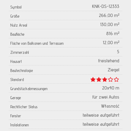
KNK-DS-12333
Symbol
266,00 m²
Größe
130,00 m²
Nutz Areal
816 m²
Baufläche
12,00 m²
Fläche von Balkonen und Terrassen
5
Zimmerzahl
freistehend
Hausart
Ziegel
Bautechnologie
Standard
20x40 m
Grundstückabmessungen
für zwei Autos
Garage
Własność
Rechtlicher Status
teilweise aufgeführt
Fenster
teilweise aufgeführt
Instalationen