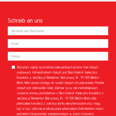
Schreib an uns
Wyrażam zgodę na przetwarzanie podanych przeze mnie danych
osobowych. Administratorem danych jest Biuro Konkret Agnieszka
Kowalska z siedzibą ul. Bohaterów Warszawy 1A, 43-300 Bielsko-
Biała. Mam prawo dostępu do swoich danych i ich poprawiania. Podanie
danych jest dobrowolne. Dane zbierane są w celu marketingowym,
zawarcia umowy pośrednictwa z Biuro Konkret Agnieszka Kowalska z
siedzibą ul. Bohaterów Warszawy 1A, 43-300 Bielsko-Biała i/lub
potencjalnej transakcji z zakresu obrotu nieruchomościami oraz mogą
być w tym zakresie przekazywane potencjalnym Kontrahentom i innym
podmiotom bezpośrednio zaangażowanym w proces transakcji.