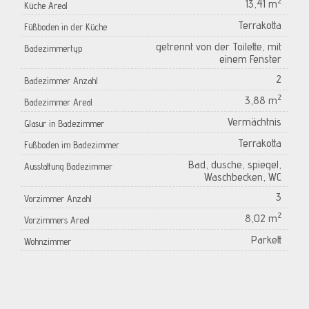
2
13,41 m
Küche Areal
Terrakotta
Füßboden in der Küche
getrennt von der Toilette, mit
Badezimmertyp
einem Fenster
2
Badezimmer Anzahl
2
3,88 m
Badezimmer Areal
Vermächtnis
Glasur in Badezimmer
Terrakotta
Fußboden im Badezimmer
Bad, dusche, spiegel,
Ausstattung Badezimmer
Waschbecken, WC
3
Vorzimmer Anzahl
2
8,02 m
Vorzimmers Areal
Parkett
Wohnzimmer