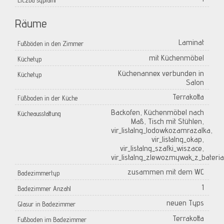
Liczba sypialni
Räume
Laminat
Fußböden in den Zimmer
mit Küchenmöbel
Küchetyp
Küchenannex verbunden in
Küchetyp
Salon
Terrakotta
Füßboden in der Küche
Backofen, Küchenmöbel nach
Kücheausstattung
Maß, Tisch mit Stühlen,
vir_listalng_lodowkozamrazalka,
vir_listalng_okap,
vir_listalng_szafki_wiszace,
vir_listalng_zlewozmywak_z_bateria
zusammen mit dem WC
Badezimmertyp
1
Badezimmer Anzahl
neuen Typs
Glasur in Badezimmer
Terrakotta
Fußboden im Badezimmer