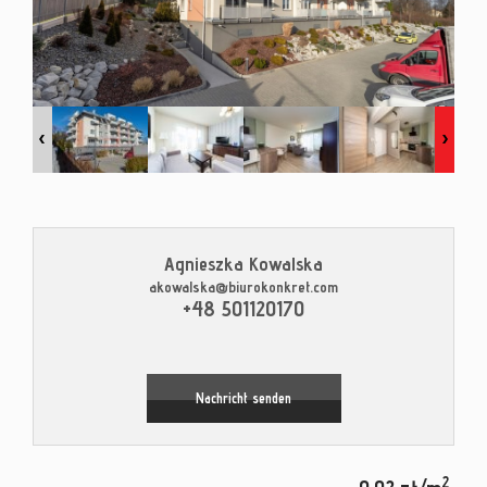
Kontak
Blog
Agnieszka Kowalska
akowalska@biurokonkret.com
Leaflet
|
© MapTiler
©
OpenStreetMap
contributors
+48 501120170
Nachricht senden
2