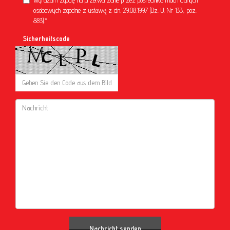
Wyrażam zgodę na przetwarzanie przez pośrednika moich danych
osobowych zgodnie z ustawą z dn. 29.08.1997 (Dz. U. Nr 133, poz.
883).*
Sicherheitscode