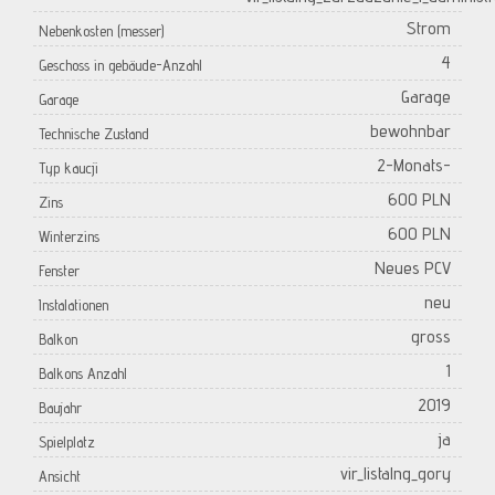
Strom
Nebenkosten (messer)
4
Geschoss in gebäude-Anzahl
Garage
Garage
bewohnbar
Technische Zustand
2-Monats-
Typ kaucji
600 PLN
Zins
600 PLN
Winterzins
Neues PCV
Fenster
neu
Instalationen
gross
Balkon
1
Balkons Anzahl
2019
Baujahr
ja
Spielplatz
vir_listalng_gory
Ansicht