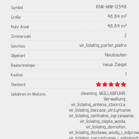
KNK-MW-12348
Symbol
48,84 m²
Größe
48,84 m²
Nutz Areal
2
Zimmerzahl
vir_listalng_parter_pietro
Geschoss
Neubauten
Objektart
neue Ziegel
Bautechnologie
1
Kaution
Standard
cleaning, MÜLLABFUHR,
Gebühren im Mietzins
Verwaltung,
vir_listalng_antena_zbiorcza,
vir_listalng_biezace_utrzymanie,
vir_listalng_centralne_ogrzewanie,
vir_listalng_ciepla_woda,
vir_listalng_domofon,
vir_listalng_dostawa_wody_i_odpro
vir_listalng_zarzadzanie_i_administr