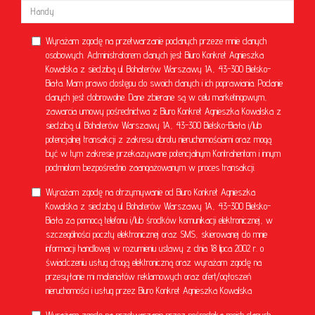
Wyrażam zgodę na przetwarzanie podanych przeze mnie danych
osobowych. Administratorem danych jest Biuro Konkret Agnieszka
Kowalska z siedzibą ul. Bohaterów Warszawy 1A, 43-300 Bielsko-
Biała. Mam prawo dostępu do swoich danych i ich poprawiania. Podanie
danych jest dobrowolne. Dane zbierane są w celu marketingowym,
zawarcia umowy pośrednictwa z Biuro Konkret Agnieszka Kowalska z
siedzibą ul. Bohaterów Warszawy 1A, 43-300 Bielsko-Biała i/lub
potencjalnej transakcji z zakresu obrotu nieruchomościami oraz mogą
być w tym zakresie przekazywane potencjalnym Kontrahentom i innym
podmiotom bezpośrednio zaangażowanym w proces transakcji.
Wyrażam zgodę na otrzymywanie od Biuro Konkret Agnieszka
Kowalska z siedzibą ul. Bohaterów Warszawy 1A, 43-300 Bielsko-
Biała za pomocą telefonu i/lub środków komunikacji elektronicznej, w
szczególności poczty elektronicznej oraz SMS, skierowanej do mnie
informacji handlowej w rozumieniu ustawy z dnia 18 lipca 2002 r. o
świadczeniu usług drogą elektroniczną oraz wyrażam zgodę na
przesyłanie mi materiałów reklamowych oraz ofert/ogłoszeń
nieruchomości i usług przez Biuro Konkret Agnieszka Kowalska