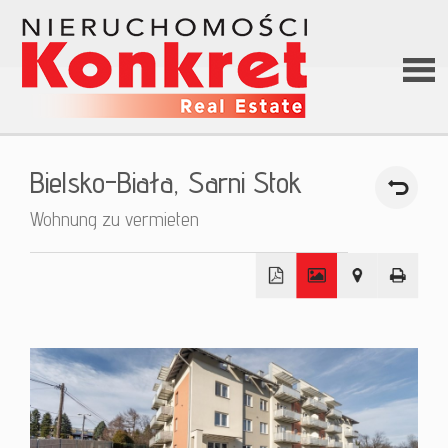
Hom
Bielsko-Biała,
Sarni Stok
Über
Wohnung zu vermieten
uns
+
Angeb
−
Darle