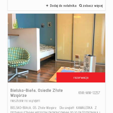
Dodaj do notatnika
zobacz więcej
rezerwacja
Bielsko-Biała,
Osiedle Złote
KNK-MW-12257
Wzgórze
mieszkanie na wynajem
BIELSKO-BIAŁA, OS. Złote Wzgórz Dla singla!!! KAWALERKA Z
PRZYNALEŻNYM MIEJSCEM PARKINGOWYM OD 10 PAŹDZIERNIKA !