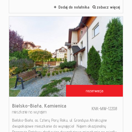
Dodaj do notatnika
zobacz więcej
rezerwacja
Bielsko-Biała,
Kamienica
KNK-MW-12208
mieszkanie na wynajem
Bielsko-Biała, os. Cztery Pory Roku, ul. Grondysa Atrakcyjne
dwupokojowe mieszkanie do wynajęcia! Najem okazjonalny