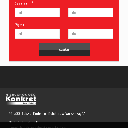
2
Cena za m
Piętro
43-300 Bielsko-Biała , ul. Bohaterów Warszawy 1A
tel. +48 501 120 170
e-mail:
biurokonkret@biurokonkret.com