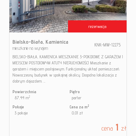
Kontak
rezerwacja
Blog
Bielsko-Biała,
Kamienica
KNK-MW-12275
mieszkanie na wynajem
BIELSKO-BIAŁA, KAMIENICA MIESZKANIE 3-POKOJOWE Z GARAŻEM I
MIEJSCEM POSTOJOWYM ATUTY NIERUCHOMOŚCI Mieszkanie z
garażem i miejscem postojowym. Funkcjonalny układ pomieszczeń.
Nowoczesny budynek w spokojnej okolicy. Dogodna lokalizacja z
dobrym dojazdem. ...
Powierzchnia
Piętro
2
87,44 m
parter
2
Pokoje
Cena za m
3 pokoje
0,01 zł
1
cena
zł