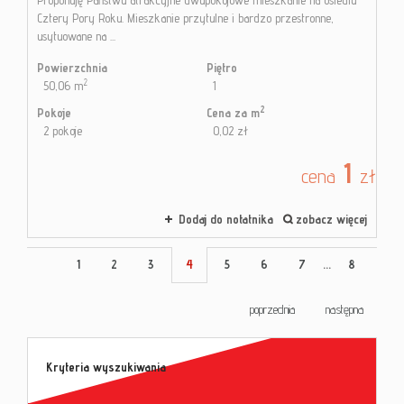
Proponuję Państwu atrakcyjne dwupokojowe mieszkanie na osiedlu
Cztery Pory Roku. Mieszkanie przytulne i bardzo przestronne,
usytuowane na ...
Powierzchnia
Piętro
2
50,06 m
1
2
Pokoje
Cena za m
2 pokoje
0,02 zł
1
cena
zł
Dodaj do notatnika
zobacz więcej
1
2
3
4
5
6
7
...
8
poprzednia
następna
Kryteria wyszukiwania