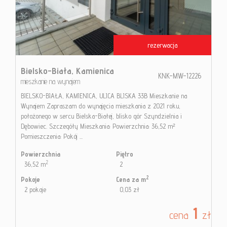
rezerwacja
Bielsko-Biała,
Kamienica
KNK-MW-12226
mieszkanie na wynajem
BIELSKO-BIAŁA, KAMIENICA, ULICA BLISKA 33B Mieszkanie na
Wynajem Zapraszam do wynajęcia mieszkania z 2021 roku,
położonego w sercu Bielska-Białej, blisko gór Szyndzielnia i
Dębowiec. Szczegóły Mieszkania: Powierzchnia: 36,52 m²
Pomieszczenia: Pokój ...
Powierzchnia
Piętro
2
36,52 m
2
2
Pokoje
Cena za m
2 pokoje
0,03 zł
1
cena
zł