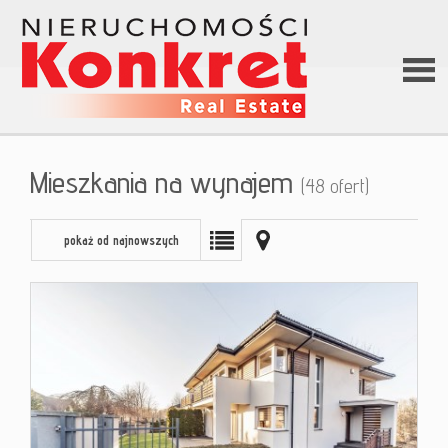
Stron
Mieszkania na wynajem
(48 ofert)
główn
pokaż od najnowszych
O firm
Ofert
Kredy