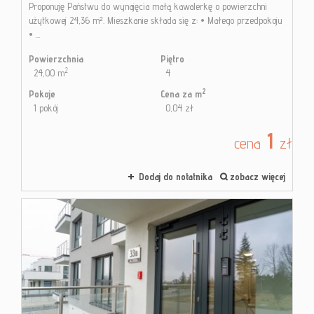
Proponuję Państwu do wynajęcia małą kawalerkę o powierzchni
użytkowej 24,36 m². Mieszkanie składa się z: • Małego przedpokoju
• ...
Powierzchnia
Piętro
2
24,00 m
4
2
Pokoje
Cena za m
1 pokój
0,04 zł
1
cena
zł
Dodaj do notatnika
zobacz więcej