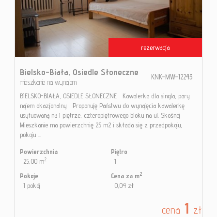
rezerwacja
Bielsko-Biała,
Osiedle Słoneczne
KNK-MW-12243
mieszkanie na wynajem
BIELSKO-BIAŁA, OSIEDLE SŁONECZNE Kawalerka dla singla, pary
najem okazjonalny Proponuję Państwu do wynajęcia kawalerkę
usytuowaną na I piętrze, czteropiętrowego bloku na ul. Skośnej
Mieszkanie ma powierzchnię 25 m2 i składa się z przedpokoju,
pokoju ...
Powierzchnia
Piętro
2
25,00 m
1
2
Pokoje
Cena za m
1 pokój
0,04 zł
1
cena
zł