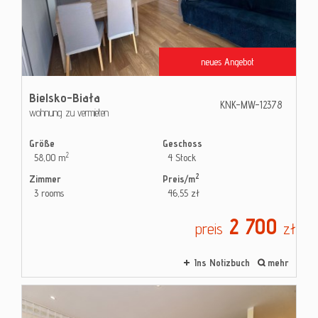
Kontak
neues Angebot
Blog
Bielsko-Biała
KNK-MW-12378
wohnung zu vermieten
Größe
Geschoss
2
58,00 m
4 Stock
2
Zimmer
Preis/m
3 rooms
46,55 zł
2 700
preis
zł
Ins Notizbuch
mehr