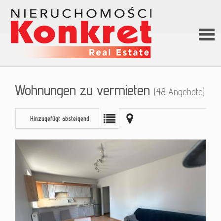
Hom
Wohnungen zu vermieten
(48 Angebote)
Über
Hinzugefügt absteigend
uns
Angeb
Darle