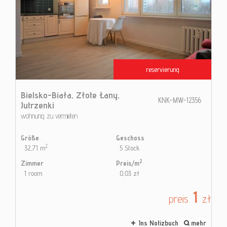
reservierung
Bielsko-Biała,
Złote Łany,
KNK-MW-12356
Jutrzenki
wohnung zu vermieten
Größe
Geschoss
2
32,71 m
5 Stock
2
Zimmer
Preis/m
1 room
0,03 zł
1
preis
zł
Ins Notizbuch
mehr