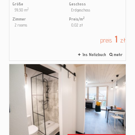
Größe
Geschoss
2
59,30 m
Erdgeschoss
2
Zimmer
Preis/m
2 rooms
0,02 zł
1
preis
zł
Ins Notizbuch
mehr