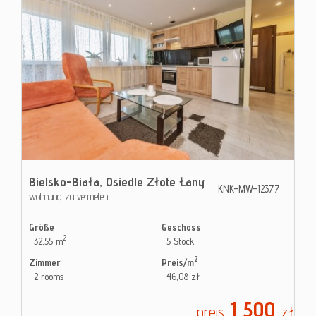
Bielsko-Biała,
Osiedle Złote Łany
KNK-MW-12377
wohnung zu vermieten
Größe
Geschoss
2
32,55 m
5 Stock
2
Zimmer
Preis/m
2 rooms
46,08 zł
1 500
preis
zł