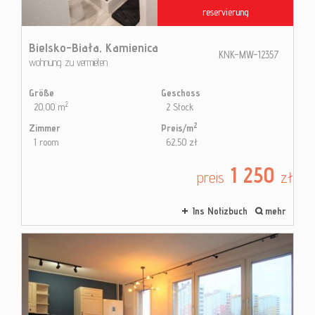
reservierung
Bielsko-Biała,
Kamienica
KNK-MW-12357
wohnung zu vermieten
Größe
Geschoss
2
20,00 m
2 Stock
2
Zimmer
Preis/m
1 room
62,50 zł
1 250
preis
zł
Ins Notizbuch
mehr