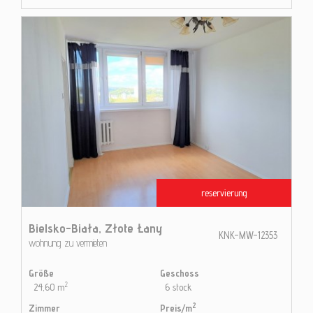
reservierung
Bielsko-Biała,
Złote Łany
KNK-MW-12353
wohnung zu vermieten
Größe
Geschoss
2
24,60 m
6 stock
2
Zimmer
Preis/m