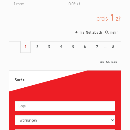
1 room
0,04 zł
1
preis
zł
Ins Notizbuch
mehr
1
2
3
4
5
6
7
...
8
als nächstes
Suche