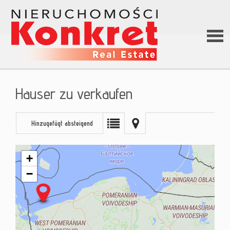
Hom
Hauser zu verkaufen
Über
Hinzugefügt absteigend
uns
+
−
Angeb
Darle