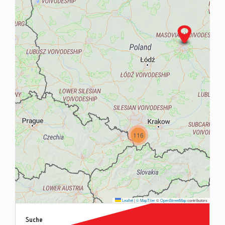
Kontak
Blog
116
Leaflet
|
© MapTiler
©
OpenStreetMap
contributors
Suche