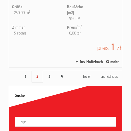
Größe
Baufläche
2
250,00 m
[m2]
914 m²
2
Zimmer
Preis/m
5 rooms
0,00 zł
1
preis
zł
Ins Notizbuch
mehr
1
2
3
4
früher
als nächstes
Suche