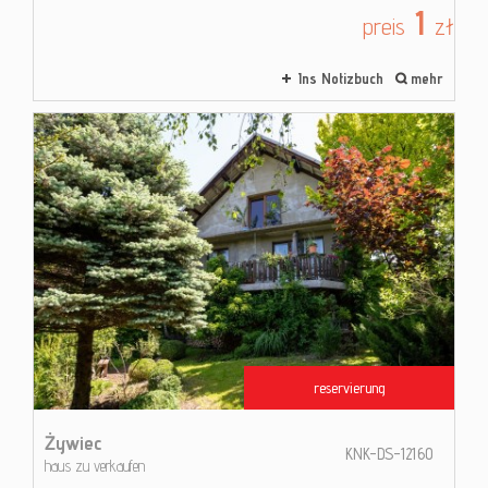
1
preis
zł
Ins Notizbuch
mehr
reservierung
Żywiec
KNK-DS-12160
haus zu verkaufen