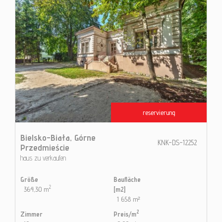
reservierung
Bielsko-Biała,
Górne
KNK-DS-12252
Przedmieście
haus zu verkaufen
Größe
Baufläche
2
364,30 m
[m2]
1 658 m²
2
Zimmer
Preis/m