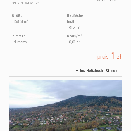
haus zu verkaufen
Größe
Baufläche
2
158,31 m
[m2]
816 m²
2
Zimmer
Preis/m
4 rooms
0,01 zł
1
preis
zł
Ins Notizbuch
mehr