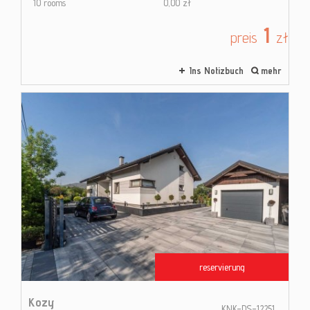
10 rooms
0,00 zł
1
preis
zł
Ins Notizbuch
mehr
reservierung
Kozy
KNK-DS-12251