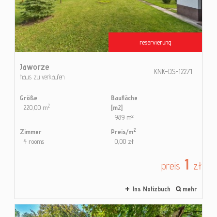
Kontak
reservierung
Blog
Jaworze
KNK-DS-12271
haus zu verkaufen
Größe
Baufläche
2
220,00 m
[m2]
989 m²
2
Zimmer
Preis/m
4 rooms
0,00 zł
1
preis
zł
Ins Notizbuch
mehr