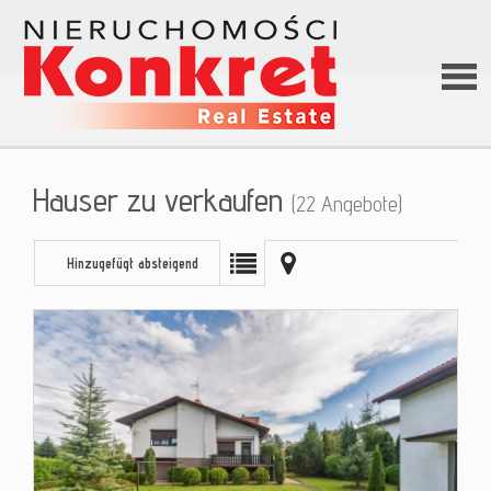
Hom
Hauser zu verkaufen
(22 Angebote)
Über
Hinzugefügt absteigend
uns
Angeb
Darle