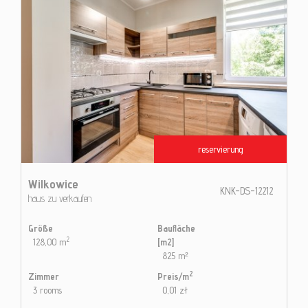
reservierung
Wilkowice
KNK-DS-12212
haus zu verkaufen
Größe
Baufläche
2
128,00 m
[m2]
825 m²
2
Zimmer
Preis/m
3 rooms
0,01 zł