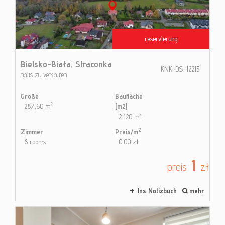
reservierung
Bielsko-Biała,
Straconka
KNK-DS-12213
haus zu verkaufen
Größe
Baufläche
2
287,60 m
[m2]
2 120 m²
2
Zimmer
Preis/m
8 rooms
0,00 zł
1
preis
zł
Ins Notizbuch
mehr