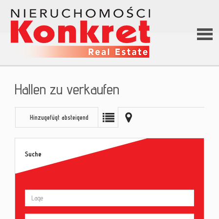
Hom
Hallen zu verkaufen
Über
Hinzugefügt absteigend
uns
Suche
Angeb
Darle